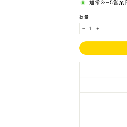
通常3〜5営業
数量
−
+