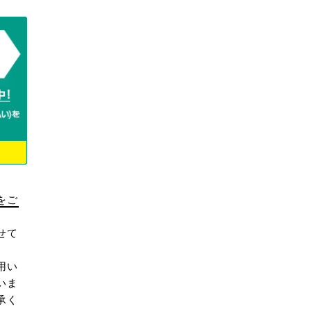
をご
せて
用い
いま
承く