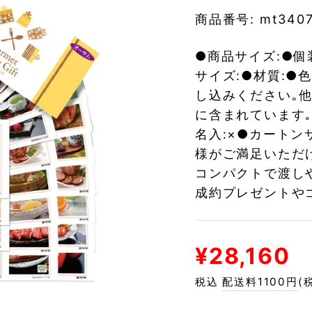
を
商品番号: mt340
止
め
●商品サイズ:●個装
る
サイズ:●材質:●
し込みください｡他
に含まれています
名入:×●カートン
様がご満足いただ
コンパクトで渡し
成約プレゼントや
通
¥28,160
常
税込
配送料1100円
(
価
格