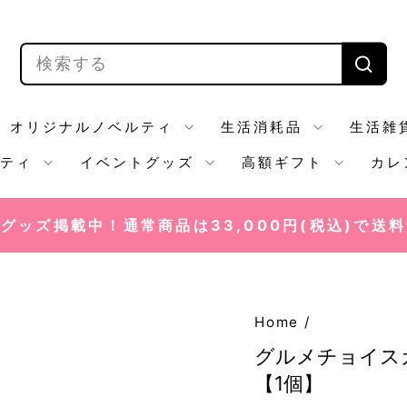
SEARCH
送
信
す
オリジナルノベルティ
生活消耗品
生活雑
る
ルティ
イベントグッズ
高額ギフト
カレ
グッズ掲載中！通常商品は33,000円(税込)で送
ス
ラ
イ
ド
Home
/
シ
グルメチョイスカ
ョ
【1個】
ー