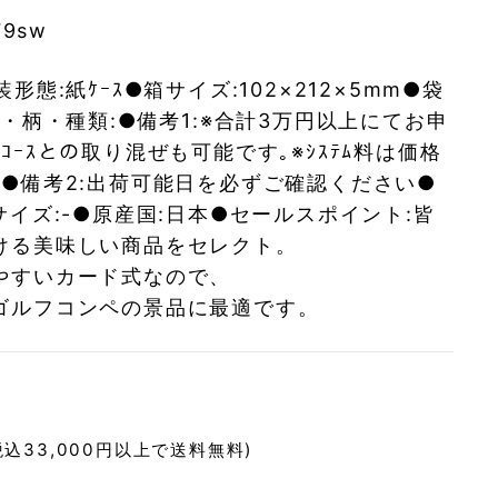
79sw
形態:紙ｹｰｽ●箱サイズ:102×212×5mm●袋
色・柄・種類:●備考1:※合計3万円以上にてお申
ｺｰｽとの取り混ぜも可能です｡※ｼｽﾃﾑ料は価格
｡●備考2:出荷可能日を必ずご確認ください●
サイズ:-●原産国:日本●セールスポイント:皆
ける美味しい商品をセレクト。
やすいカード式なので、
ゴルフコンペの景品に最適です。
税込33,000円以上で送料無料)