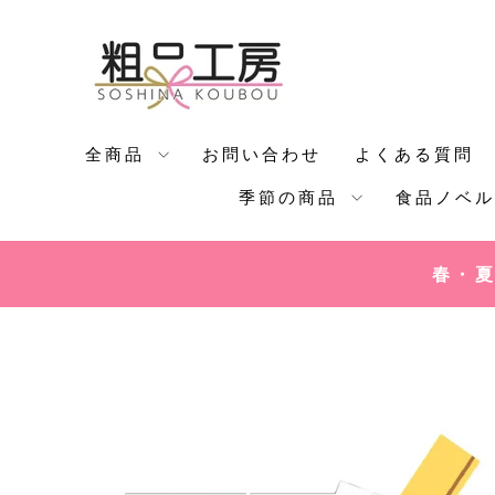
コ
ン
テ
ン
ツ
全商品
お問い合わせ
よくある質問
に
季節の商品
食品ノベ
ス
キ
ッ
春・夏
プ
す
る